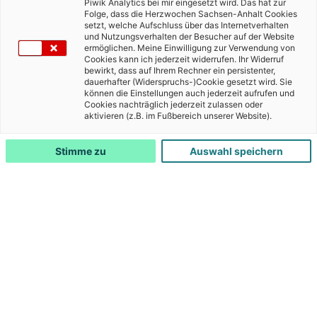
Piwik Analytics bei mir eingesetzt wird. Das hat zur
Folge, dass die Herzwochen Sachsen-Anhalt Cookies
setzt, welche Aufschluss über das Internetverhalten
und Nutzungsverhalten der Besucher auf der Website
ermöglichen. Meine Einwilligung zur Verwendung von
Rückblick
Cookies kann ich jederzeit widerrufen. Ihr Widerruf
bewirkt, dass auf Ihrem Rechner ein persistenter,
dauerhafter (Widerspruchs-)Cookie gesetzt wird. Sie
7.Herzwoche
können die Einstellungen auch jederzeit aufrufen und
Cookies nachträglich jederzeit zulassen oder
aktivieren (z.B. im Fußbereich unserer Website).
Stimme zu
Auswahl speichern
Die 7. Herzwoche liegt hinter uns und wieder
haben zahlreiche Akteure zur Aufklärung der
Herzgesundheit und der damit verbundenen
gesunden Lebensweise beigetragen. Die
Veranstaltungen in ganz Sachsen-Anhalt waren
ein voller Erfolg und wurden mit mehreren großen